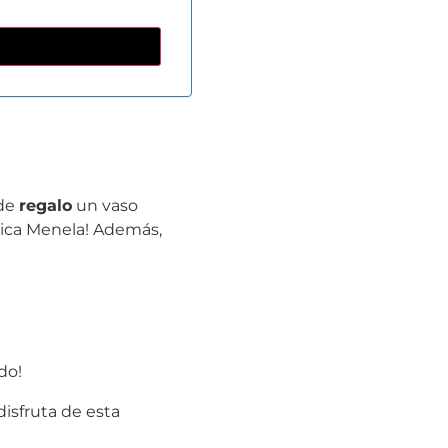
 de
regalo
un vaso
tica Menela! Además,
do!
disfruta de esta