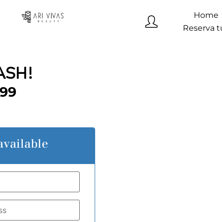
Home
Reserva t
ASH!
,99
vailable