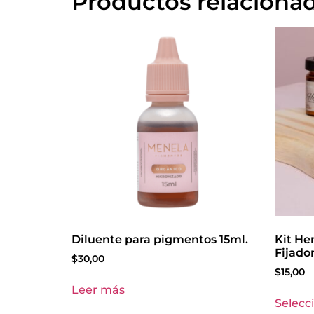
Productos relaciona
Diluente para pigmentos 15ml.
Kit He
Fijador
$
30,00
$
15,00
Leer más
Selecc