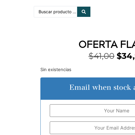
OFERTA FL
$
41,00
$
34
Sin existencias
Email when stock a